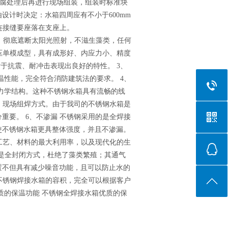
孔，防腐处理后再进行现场组装，组装时标准块
设计时决定：水箱四周应有不小于600mm
连接缝要座落在支座上。
材，彻底遮断太阳光照射，不滋生藻类，任何
液压单模成型，具有成形好、内应力小、精度
对于抗震、耐冲击表现出良好的特性。 3、
温性能，完全符合消防建筑法的要求。 4、
力学结构。这种不锈钢水箱具有流畅的线
制、现场组焊方式。由于我司的不锈钢水箱是
重要。 6、不渗漏 不锈钢采用的是全焊接
使不锈钢水箱更具整体强度，并且不渗漏。
产工艺、材料的最大利用率，以及现代化的生
的是全封闭方式，杜绝了藻类繁殖；其通气
置不但具有减少噪音功能，且可以防止水的
 不锈钢焊接水箱的容积，完全可以根据客户
、优质的保温功能 不锈钢全焊接水箱优质的保